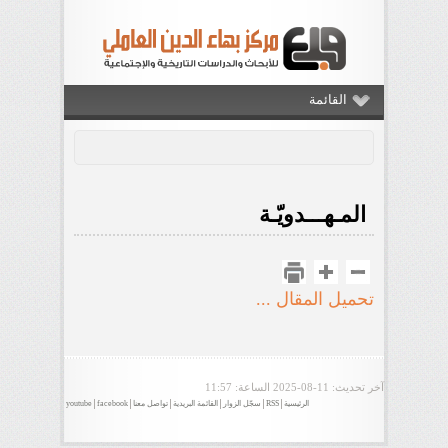
القائمة
المـهـــدويّـة
تحميل المقال ...
آخر تحديث:
2025-08-11
الساعة: 11:57
الرئيسية
RSS
سجّل الزوار
القائمة البريدية
تواصل معنا
facebook
youtube